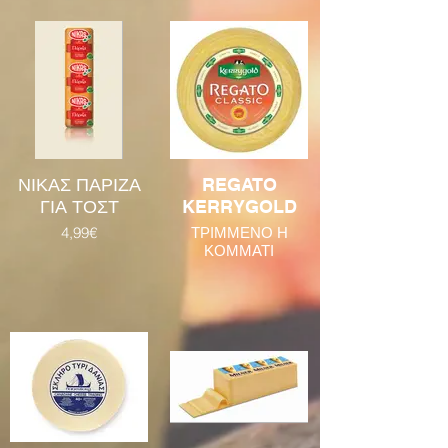
ΝΙΚΑΣ ΠΑΡΙΖΑ
REGATO
ΓΙΑ ΤΟΣΤ
KERRYGOLD
4,99€
ΤΡΙΜΜΕΝΟ Η
ΚΟΜΜΑΤΙ